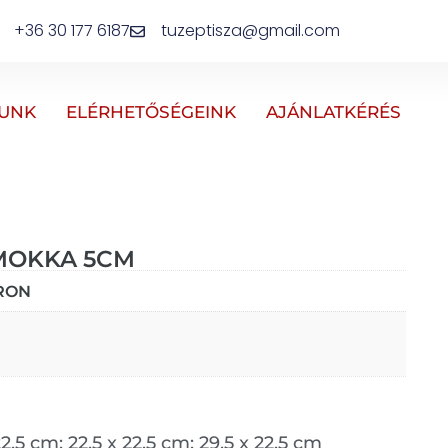
+36 30 177 6187
tuzeptisza@gmail.com
UNK
ELÉRHETŐSÉGEINK
AJÁNLATKÉRÉS
 MOKKA 5CM
RON
2,5 cm; 22,5 x 22,5 cm; 29,5 x 22,5 cm