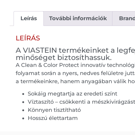
Leírás
További információk
Bran
LEÍRÁS
A VIASTEIN termékeinket a legf
minőséget biztosíthassuk.
A Clean & Color Protect innovatív technológi
folyamat során a nyers, nedves felületre j
a termékeinkre, hanem anyagában válik hossz
Sokáig megtartja az eredeti színt
Víztaszító – csökkenti a mészkivirágzás
Könnyen tisztítható
Hosszú élettartam