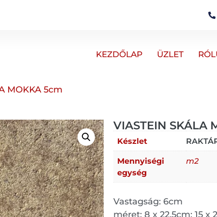
KEZDŐLAP
ÜZLET
RÓL
LA MOKKA 5cm
VIASTEIN SKÁLA
Készlet
RAKTÁ
Mennyiségi
m2
egység
Vastagság: 6cm
méret: 8 x 22,5cm; 15 x 2