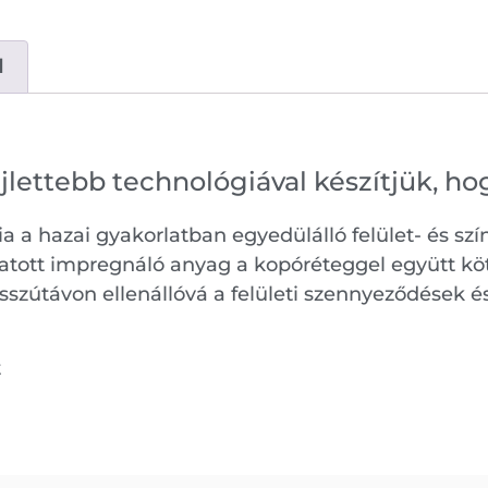
d
ejlettebb technológiával készítjük, 
a a hazai gyakorlatban egyedülálló felület- és szí
uttatott impregnáló anyag a kopóréteggel együtt 
útávon ellenállóvá a felületi szennyeződések és 
t