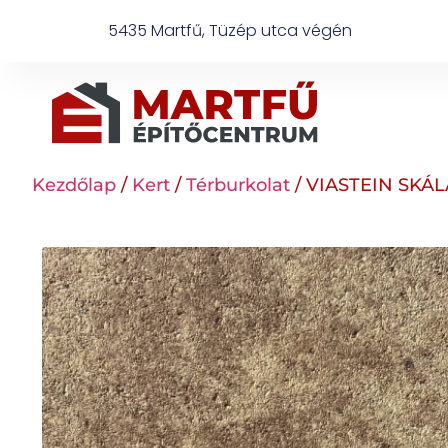
5435 Martfű, Tüzép utca végén
Kezdőlap
/
Kert
/
Térburkolat
/ VIASTEIN SKÁ