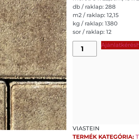
db / raklap: 288
m2 / raklap: 12,15
kg / raklap: 1380
sor / raklap: 12
Ajánlatkéré
VIASTEIN
TERMÉK KATEGÓRIA: