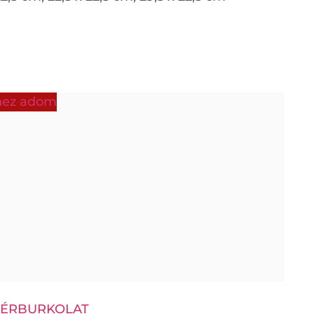
shez adom
TÉRBURKOLAT