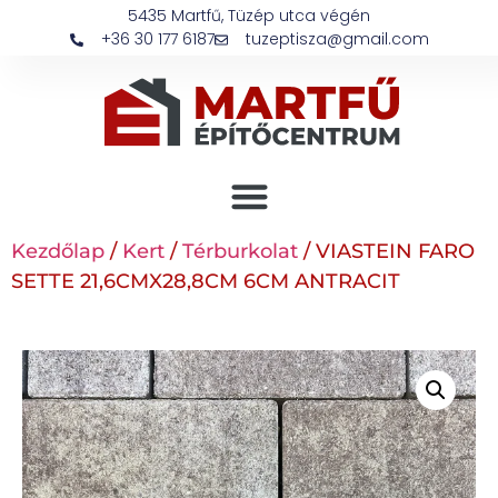
5435 Martfű, Tüzép utca végén
+36 30 177 6187
tuzeptisza@gmail.com
Kezdőlap
/
Kert
/
Térburkolat
/ VIASTEIN FARO
SETTE 21,6CMX28,8CM 6CM ANTRACIT