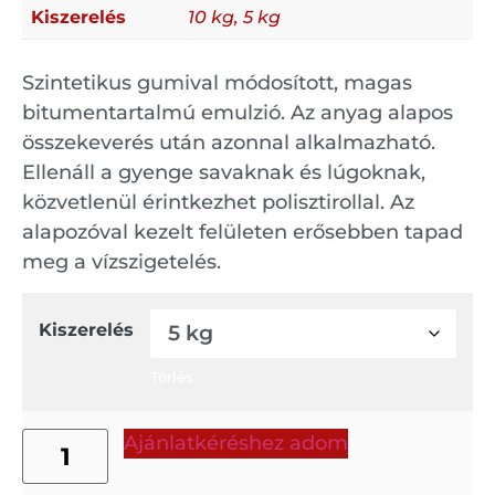
Kiszerelés
10 kg, 5 kg
Szintetikus gumival módosított, magas
bitumentartalmú emulzió. Az anyag alapos
összekeverés után azonnal alkalmazható.
Ellenáll a gyenge savaknak és lúgoknak,
közvetlenül érintkezhet polisztirollal. Az
alapozóval kezelt felületen erősebben tapad
meg a vízszigetelés.
Kiszerelés
Törlés
Ajánlatkéréshez adom