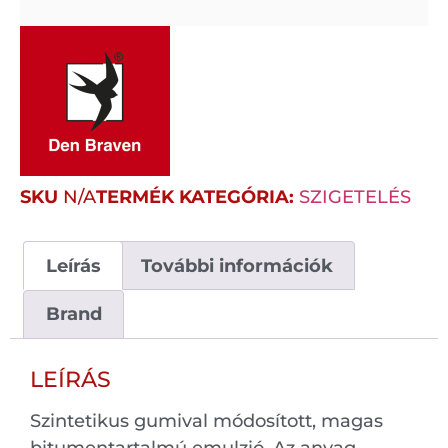
SKU
N/A
TERMÉK KATEGÓRIA:
SZIGETELÉS
Leírás
További információk
Brand
LEÍRÁS
Szintetikus gumival módosított, magas
bitumentartalmú emulzió. Az anyag