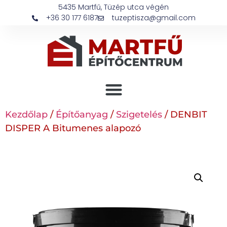
5435 Martfű, Tüzép utca végén
+36 30 177 6187
tuzeptisza@gmail.com
Kezdőlap
/
Építőanyag
/
Szigetelés
/ DENBIT
DISPER A Bitumenes alapozó