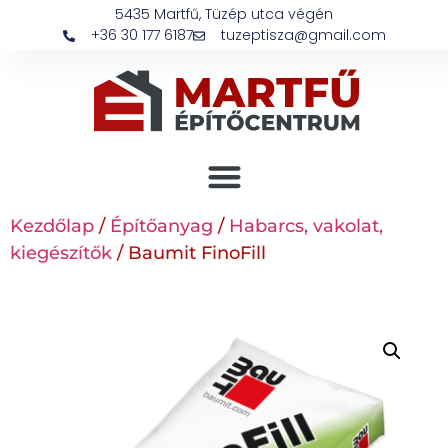
5435 Martfű, Tüzép utca végén
+36 30 177 6187
tuzeptisza@gmail.com
Kezdőlap
/
Építőanyag
/
Habarcs, vakolat,
kiegészítők
/ Baumit FinoFill