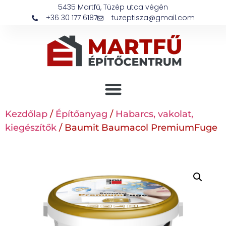
5435 Martfű, Tüzép utca végén
+36 30 177 6187
tuzeptisza@gmail.com
Kezdőlap
/
Építőanyag
/
Habarcs, vakolat,
kiegészítők
/ Baumit Baumacol PremiumFuge