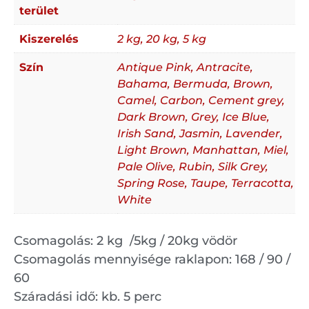
terület
Kiszerelés
2 kg, 20 kg, 5 kg
Szín
Antique Pink, Antracite,
Bahama, Bermuda, Brown,
Camel, Carbon, Cement grey,
Dark Brown, Grey, Ice Blue,
Irish Sand, Jasmin, Lavender,
Light Brown, Manhattan, Miel,
Pale Olive, Rubin, Silk Grey,
Spring Rose, Taupe, Terracotta,
White
Csomagolás: 2 kg /5kg / 20kg vödör
Csomagolás mennyisége raklapon: 168 / 90 /
60
Száradási idő: kb. 5 perc