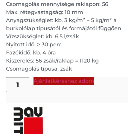
Csomagolás mennyisége raklapon: 56
Max. rétegvastagság: 10 mm
Anyagszükséglet: kb. 3 kg/m² – 5 kg/m² a
burkolólap típusától és formájától függően
Vízszükséglet: kb. 6,5 l/zsák
Nyitott idő: ≥ 30 perc
Fazékidő: kb. 4 óra
Kiszerelés: 56 zsák/raklap = 1120 kg
Csomagolás típusa: zsák
Ajánlatkéréshez adom