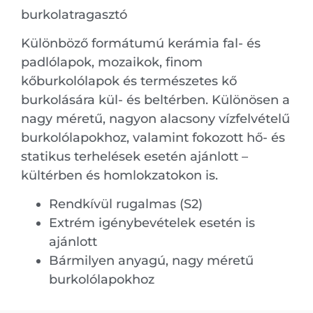
burkolatragasztó
Különböző formátumú kerámia fal- és
padlólapok, mozaikok, finom
kőburkolólapok és természetes kő
burkolására kül- és beltérben. Különösen a
nagy méretű, nagyon alacsony vízfelvételű
burkolólapokhoz, valamint fokozott hő- és
statikus terhelések esetén ajánlott –
kültérben és homlokzatokon is.
Rendkívül rugalmas (S2)
Extrém igénybevételek esetén is
ajánlott
Bármilyen anyagú, nagy méretű
burkolólapokhoz