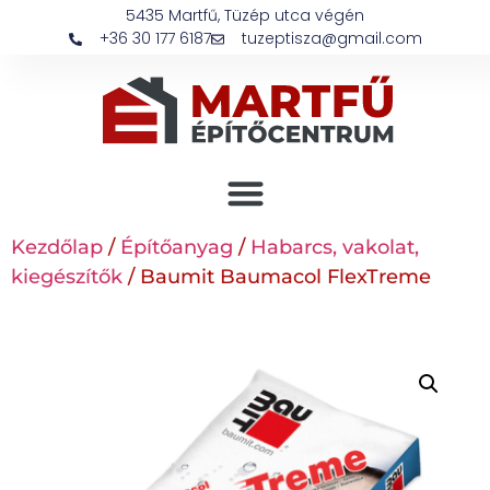
5435 Martfű, Tüzép utca végén
+36 30 177 6187
tuzeptisza@gmail.com
Kezdőlap
/
Építőanyag
/
Habarcs, vakolat,
kiegészítők
/ Baumit Baumacol FlexTreme